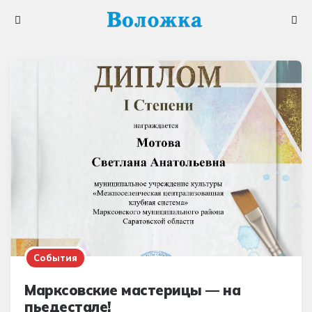
Меню
Поис
События
Марксовские мастерицы — на
пьедестале!