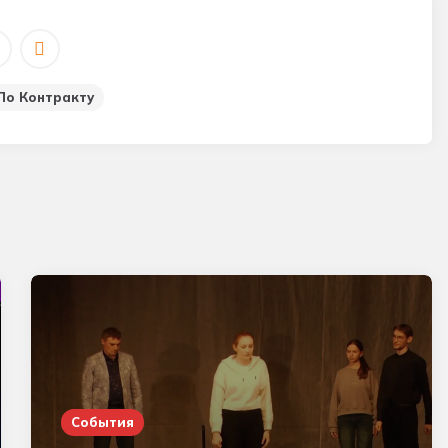
По Контракту
События