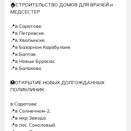
🏠СТРОИТЕЛЬСТВО ДОМОВ ДЛЯ ВРАЧЕЙ и
МЕДСЕСТЕР
📍в Саратове,
📍в Петровске,
📍в Хвалынске,
📍в Базарном Карабулаке,
📍в Балтае,
📍в Новых Бурасах,
📍в Балаково.
🏥ОТКРЫТИЕ НОВЫХ ДОЛГОЖДАННЫХ
ПОЛИКЛИНИК
в Саратове:
📍в Солнечном-2,
📍в мкр Звезда,
📍в пос. Соколовый,