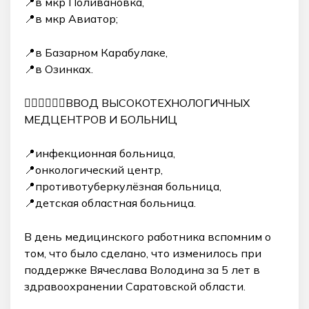
📍в мкр Поливановка,
📍в мкр Авиатор;
📍в Базарном Карабулаке,
📍в Озинках.
👩🏻‍⚕️👨🏻‍⚕️ВВОД ВЫСОКОТЕХНОЛОГИЧНЫХ
МЕДЦЕНТРОВ И БОЛЬНИЦ
📍инфекционная больница,
📍онкологический центр,
📍противотуберкулёзная больница,
📍детская областная больница.
В день медицинского работника вспомним о
том, что было сделано, что изменилось при
поддержке Вячеслава Володина за 5 лет в
здравоохранении Саратовской области.