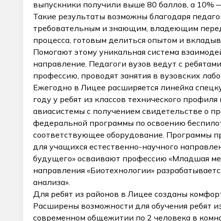
выпускники получили выше 80 баллов, а 10% —
Такие результаты возможны благодаря педаго
требовательным и знающим, владеющим перед
процесса, готовым делиться опытом и вкладыв
Помогают этому уникальная система взаимоде
направление. Педагоги вузов ведут с ребятам
профессию, проводят занятия в вузовских лаб
Ежегодно в Лицее расширяется линейка спецку
году у ребят из классов технического профил
авиасистемы с получением свидетельстве о пр
федеральной программы по освоению беспило
соответствующее оборудование. Программы п
для учащихся естественно-научного направле
будущего» осваивают профессию «Младшая мед
направления «Биотехнологии» разрабатывается
анализа».
Для ребят из районов в Лицее созданы комфор
Расширены возможности для обучения ребят из
современном общежитии по 2 человека в комн