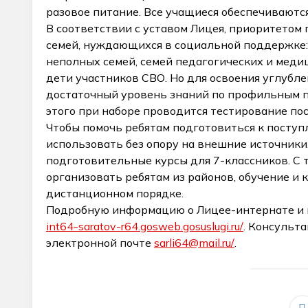
разовое питание. Все учащиеся обеспечиваютс
В соответствии с уставом Лицея, приоритетом
семей, нуждающихся в социальной поддержке:
неполных семей, семей педагогических и меди
дети участников СВО. Но для освоения углуб
достаточный уровень знаний по профильным 
этого при наборе проводится тестирование по
Чтобы помочь ребятам подготовиться к поступ
использовать без опору на внешние источник
подготовительные курсы для 7-классников. С 
организовать ребятам из районов, обучение и
дистанционном порядке.
Подробную информацию о Лицее-интернате и п
int64-saratov-r64.gosweb.gosuslugi.ru/
. Консульта
электронной почте
sarli64@mail.ru/
.