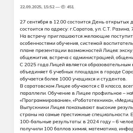
22.09.2025, 15:52
451
27 сентября в 12.00 состоится День открытых
состоится по адресу: г.Саратов, ул. С.Т. Разина, 
На встречу приглашаются желающие поступить 
особенностями обучения, системой воспитател
плане презентации возможностей Лицея: экску
общежития, встреча с администрацией, общени
С 2025 года Лицей является образовательным
объединяет 6 учебных площадок в городе Сара
обучается более 1000 учащихся и студентов.
В саратовском Лицее обучаются с 8 класса, все
параллели. Обучение в Лицее профильное – на
«Программирование», «Робототехника», «Медиц
Выпускники Лицея показывают высокие резуль
страны на самые престижные специальности. 
100-бальные результаты: в 2024 году – 6 челов
получили 100 баллов химия, математика, инфор