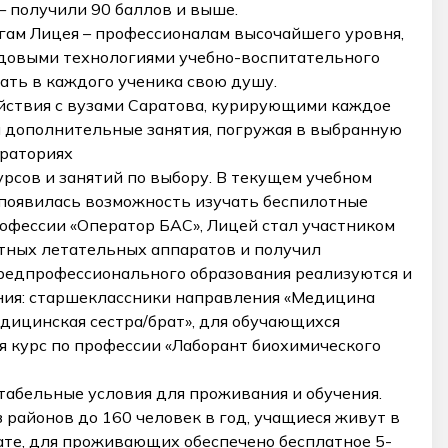
 получили 90 баллов и выше.
гам Лицея – профессионалам высочайшего уровня,
овыми технологиями учебно-воспитательного
ать в каждого ученика свою душу.
йствия с вузами Саратова, курирующими каждое
и дополнительные занятия, погружая в выбранную
ораториях
рсов и занятий по выбору. В текущем учебном
я появилась возможность изучать беспилотные
офессии «Оператор БАС», Лицей стал участником
тных летательных аппаратов и получил
редпрофессионального образования реализуются и
ния: старшеклассники направления «Медицина
ицинская сестра/брат», для обучающихся
 курс по профессии «Лаборант биохимического
табельные условия для проживания и обучения.
 районов до 160 человек в год, учащиеся живут в
ате, для проживающих обеспечено бесплатное 5-