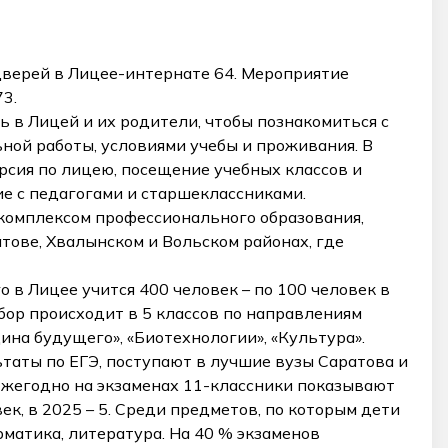
 дверей в Лицее-интернате 64. Мероприятие
73.
в Лицей и их родители, чтобы познакомиться с
ьной работы, условиями учебы и проживания. В
рсия по лицею, посещение учебных классов и
е с педагогами и старшеклассниками.
 комплексом профессионального образования,
тове, Хвалынском и Вольском районах, где
го в Лицее учится 400 человек – по 100 человек в
бор происходит в 5 классов по направлениям
ина будущего», «Биотехнологии», «Культура».
таты по ЕГЭ, поступают в лучшие вузы Саратова и
Ежегодно на экзаменах 11-классники показывают
ек, в 2025 – 5. Среди предметов, по которым дети
матика, литература. На 40 % экзаменов