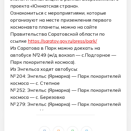
проекта «Юннатская страна».
Ознакомиться с мероприятиями, которые
организуют на месте приземления первого
космонавта планеты, можно на сайте
Правительства Саратовской области по
ссылке
https://saratov.gov.ru/press/park/
Из Саратова в Парк можно доехать на
автобусе №249 (ж/д вокзал — с.Подгорное —
Парк покорителей космоса).
Из Энгельса ходят автобусы:
№ 204: Энгельс (Ярмарка) — Парк покорителей
космоса — с. Степное
№ 252: Энгельс (Ярмарка) — Парк покорителей
космоса — с. Березовка
№ 279: Энгельс (Ярмарка) — Парк покорителей
космоса — с. Узморье.