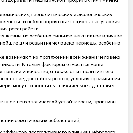
ого здоровья и медицинской профилактики
Римма
номических, геополитических и экологических
равенство и неблагоприятные социальные условия,
ких расстройств.
ах жизни, но особенно сильное негативное влияние
жнейшие для развития человека периоды, особенно
е возникают на протяжении всей жизни человека
чивости. К таким факторам относятся наши
навыки и качества, а также опыт позитивного
разование, достойная работа, условия проживания.
меры могут сохранить психическое здоровье:
авыков психологической устойчивости, практики
чении соматических заболеваний;
х эффектов деструктивного влияния цифрового