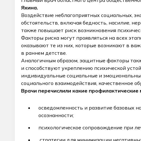
главный врач областного центра общественн
Яхина.
Воздействие неблагоприятных социальных, эко
обстоятельств, включая бедность, насилие, не
также повышает риск возникновения психичес
Факторы риска могут проявляться на всех этап
оказывают те из них, которые возникают в ва
в раннем детстве.
Аналогичным образом, защитные факторы такж
и способствуют укреплению психической устой
индивидуальные социальные и эмоциональные 
социального взаимодействия, качественное об
Врачи перечислили какие профилактические 
осведомленность и развитие базовых н
осознанности;
психологическое сопровождение при ле
стратегии для минимизации негативны