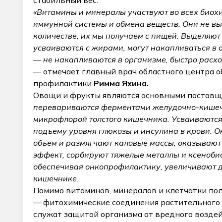
стабильный вес.
«Витамины и минералы участвуют во всех биохи
иммунной системы и обмена веществ. Они не в
количестве, их мы получаем с пищей. Выделяют 
усваиваются с жирами, могут накапливаться в о
— не накапливаются в организме, быстро расхо
— отмечает главный врач областного центра 
профилактики
Римма Яхина.
Овощи и фрукты являются основными постав
перевариваются ферментами желудочно-кишечн
микрофлорой толстого кишечника. Усваиваются
подъему уровня глюкозы и инсулина в крови. 
объем и размягчают каловые массы, оказывают
эффект, сорбируют тяжелые металлы и ксеноби
обеспечивая онкопрофилактику, увеличивают д
кишечнике.
Помимо витаминов, минералов и клетчатки п
— фитохимические соединения растительного
служат защитой организма от вредного возд