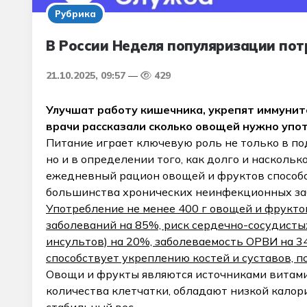
Рубрика
В России Неделя популяризации пот
21.10.2025, 09:57
429
Улучшат работу кишечника, укрепят иммуните
врачи рассказали сколько овощей нужно упо
Питание играет ключевую роль не только в по
но и в определении того, как долго и насколь
ежедневный рацион овощей и фруктов способ
большинства хронических неинфекционных за
Употребление не менее 400 г овощей и фрукто
заболеваний на 85%, риск сердечно-сосудисты
инсультов) на 20%, заболеваемость ОРВИ на 3
способствует укреплению костей и суставов, п
Овощи и фрукты являются источниками витами
количества клетчатки, обладают низкой калор