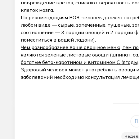
повреждение клеток, снижают вероятность во
клеток мозга.
По рекомендациям ВОЗ, человек должен потреб
любом виде — сырые, запеченные, тушеные, з
соотношение — 3 порции овощей и 2 порции фр
поместиться в вашей ладони).
Чем разнообразнее ваше овощное меню, тем по
являются зеленые листовые овощи (шпинат, сал
богатые бета-каротином и витамином С (ягоды,
Здоровый человек может употреблять овощи и
заболеваний необходима консультация лечаще
_
Недел