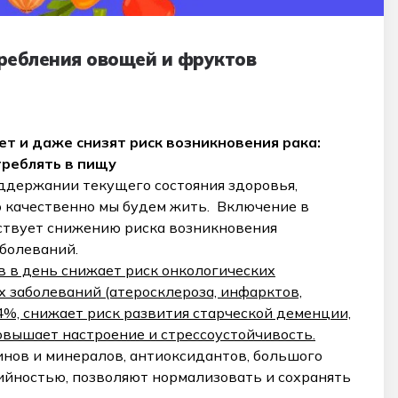
ребления овощей и фруктов
т и даже снизят риск возникновения рака:
треблять в пищу
ддержании текущего состояния здоровья,
ко качественно мы будем жить. Включение в
ствует снижению риска возникновения
болеваний.
в в день снижает риск онкологических
х заболеваний (атеросклероза, инфарктов,
4%, снижает риск развития старческой деменции,
овышает настроение и стрессоустойчивость.
нов и минералов, антиоксидантов, большого
ийностью, позволяют нормализовать и сохранять