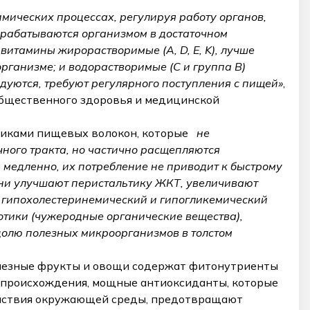
мических процессах, регулируя работу органов,
ырабатываются организмом в достаточном
витамины жирорастворимые (A, D, E, K), лучше
рганизме; и водорастворимые (C и группа B)
дуются, требуют регулярного поступления с пищей»
,
общественного здоровья и медицинской
щиками пищевых волокон, которые
не
ого тракта, но частично расщепляются
 медленно, их потребление не приводит к быстрому
Они улучшают перистальтику ЖКТ, увеличивают
 гипохолестеринемический и гипогликемический
отики (чужеродные органические вещества),
олю полезных микроорганизмов в толстом
олезные фрукты и овощи содержат фитонутриенты
 происхождения, мощные антиоксиданты, которые
ействия окружающей среды, предотвращают