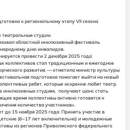
готовка к региональному этапу VII сезона
 театральные студии.
низовал областной инклюзивный фестиваль
ународному дню инвалидов.
ируется провести 2 декабря 2025 года.
ых коллективов стал традиционным и ежегодное
орческого развития, — отметила министр культуры
естивальная подготовка помогает выйти на новый
алантливых ребят, которые искренне любят театр.
 в инклюзивных студиях, получают шанс стать
оящее время коллективы активно готовятся к
ичения количества участников».
 до 15 ноября 2025 года. Принять участие в
етские (6−17 лет включительно) и молодежные
ктивы из регионов Приволжского федерального