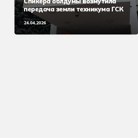
Спикера облдумы возмутила
передача земли техникума ГСК
24.04.2026