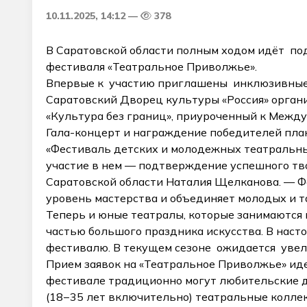
10.11.2025, 14:12
378
В Саратовской области полным ходом идёт под
фестиваля «Театральное Приволжье».
Впервые к участию приглашены инклюзивные
Саратовский Дворец культуры «Россия» орга
«Культура без границ», приуроченный к Межд
Гала-концерт и награждение победителей план
«Фестиваль детских и молодежных театральн
участие в нем — подтверждение успешного тв
Саратовской области Наталия Щелканова. — Ф
уровень мастерства и объединяет молодых и т
Теперь и юные театралы, которые занимаются
частью большого праздника искусства. В наст
фестивалю. В текущем сезоне ожидается увел
Прием заявок на «Театральное Приволжье» идет
фестивале традиционно могут любительские д
(18−35 лет включительно) театральные колле