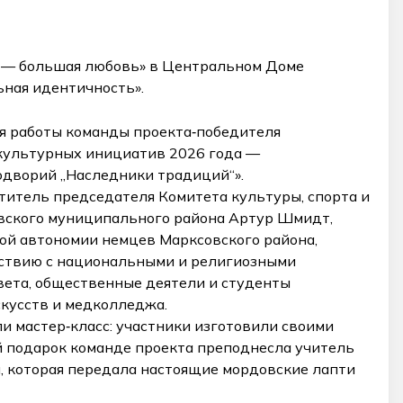
 — большая любовь» в Центральном Доме
ная идентичность».
я работы команды проекта‑победителя
 культурных инициатив 2026 года —
дворий „Наследники традиций“».
титель председателя Комитета культуры, спорта и
ского муниципального района Артур Шмидт,
й автономии немцев Марксовского района,
йствию с национальными и религиозными
вета, общественные деятели и студенты
кусств и медколледжа.
 мастер‑класс: участники изготовили своими
ый подарок команде проекта преподнесла учитель
, которая передала настоящие мордовские лапти