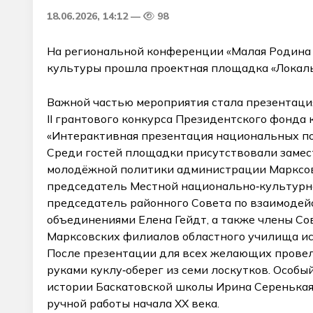
18.06.2026, 14:12
98
На региональной конференции «Малая Родина
культуры прошла проектная площадка «Локаль
Важной частью мероприятия стала презентаци
II грантового конкурса Президентского фонда
«Интерактивная презентация национальных по
Среди гостей площадки присутствовали замес
молодёжной политики администрации Марксов
председатель Местной национально‑культурно
председатель районного Совета по взаимоде
объединениями Елена Гейдт, а также члены Со
Марксовских филиалов областного училища ис
После презентации для всех желающих провели
руками куклу‑оберег из семи лоскутков. Особ
истории Баскатовской школы Ирина Серенькая
ручной работы начала XX века.