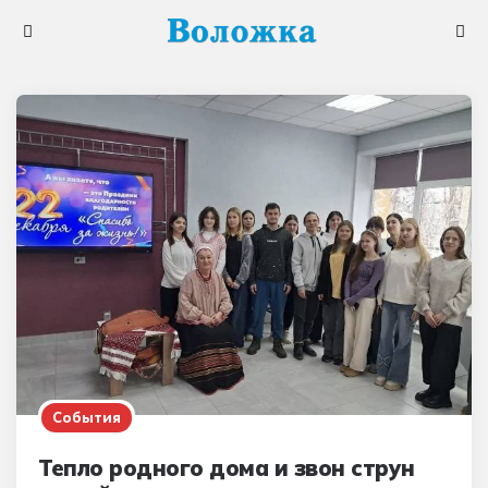
Меню
Поис
События
Тепло родного дома и звон струн