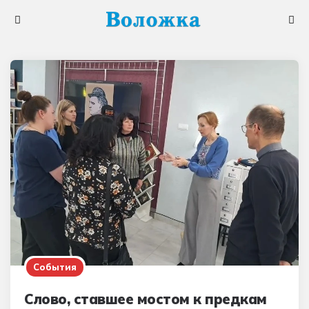
Меню
Поис
События
Слово, ставшее мостом к предкам