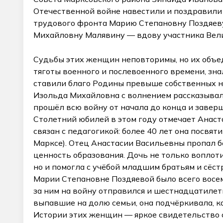
Отечественной войне навестили и поздравил
трудового фронта Марию Степановну Поздяев
Михайловну Малявину — вдову участника Вел
Судьбы этих женщин неповторимы, но их объе
тяготы военного и послевоенного времени, знал
ставили благо Родины превыше собственных н
Изольда Михайловна с волнением рассказывала 
прошёл всю войну от начала до конца и завер
Столетний юбилей в этом году отмечает Анаст
связан с педагогикой: более 40 лет она посвят
Марксе). Отец Анастасии Васильевны пропал бе
ценность образования. Дочь не только воплоти
но и помогла с учёбой младшим братьям и сёст
Марии Степановне Поздяевой было всего восемь
за ним на войну отправился и шестнадцатилет
выпавшие на долю семьи, она подчёркивала, к
Истории этих женщин — яркое свидетельство 