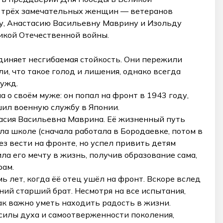
и трёх замечательных женщин — ветеранов
у, Анастасию Васильевну Маврину и Изольду
икой Отечественной войны.
диняет несгибаемая стойкость. Они пережили
и, что такое голод и лишения, однако всегда
ужд.
о своём муже: он попал на фронт в 1943 году,
шил военную службу в Японии.
асия Васильевна Маврина. Её жизненный путь
ила школе (сначала работала в Бородаевке, потом в
з вести на фронте, но успел привить детям
ла его мечту в жизнь, получив образование сама,
рам.
 лет, когда ёё отец ушёл на фронт. Вскоре вслед
ний старший брат. Несмотря на все испытания,
ак важно уметь находить радость в жизни.
силы духа и самоотверженности поколения,