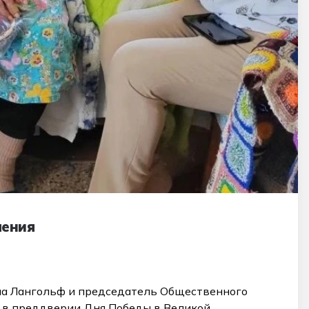
ления
на Лангольф и председатель Общественного
 в преддверии Дня Победы в Великой