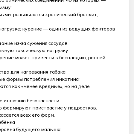
00 химических соединений, 40 из которых —
изму:
выми: развиваются хронический бронхит,
нагрузке: курение — один из ведущих факторов
ание из‑за сужения сосудов.
льную токсическую нагрузку.
урение может привести к бесплодию, ранней
ства для нагревания табака
ые формы потребления никотина:
тся как «менее вредные», но на деле
ие иллюзию безопасности.
о формируют пристрастие у подростков.
асается всех его форм.
ебёнка
доровья будущего малыша: