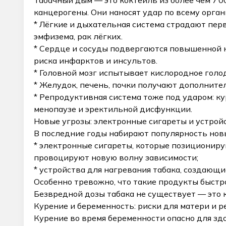
Табачный дым — это коктейль из более чем 7 0
канцерогены. Они наносят удар по всему орган
* Лёгкие и дыхательная система страдают пер
эмфизема, рак лёгких.
* Сердце и сосуды подвергаются повышенной 
риска инфарктов и инсультов.
* Головной мозг испытывает кислородное голод
* Желудок, печень, почки получают дополните
* Репродуктивная система тоже под ударом: к
менопаузе и эректильной дисфункции.
Новые угрозы: электронные сигареты и устрой
В последние годы набирают популярность нов
* электронные сигареты, которые позиционирую
провоцируют новую волну зависимости;
* устройства для нагревания табака, создающ
Особенно тревожно, что такие продукты быстр
Безвредной дозы табака не существует — это к
Курение и беременность: риски для матери и р
Курение во время беременности опасно для з