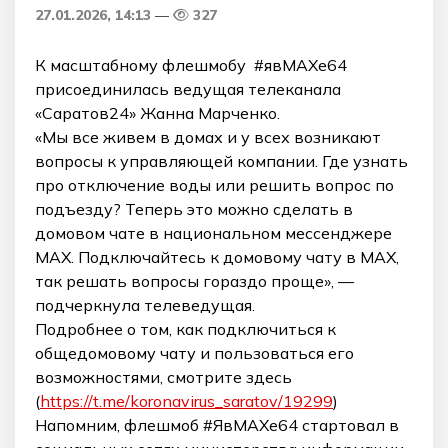
27.01.2026, 14:13
327
К масштабному флешмобу #явMAXе64
присоединилась ведущая телеканала
«Саратов24» Жанна Марченко.
«Мы все живем в домах и у всех возникают
вопросы к управляющей компании. Где узнать
про отключение воды или решить вопрос по
подъезду? Теперь это можно сделать в
домовом чате в национальном мессенджере
MAX. Подключайтесь к домовому чату в MAX,
так решать вопросы гораздо проще», —
подчеркнула телеведущая.
Подробнее о том, как подключиться к
общедомовому чату и пользоваться его
возможностями, смотрите здесь
(
https://t.me/koronavirus_saratov/19299
)
Напомним, флешмоб #ЯвМАХе64 стартовал в