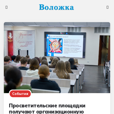
Меню
Поис
События
Просветительские площадки
получают организационную