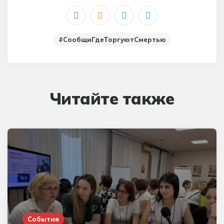
#СообщиГдеТоргуютСмертью
Читайте также
События