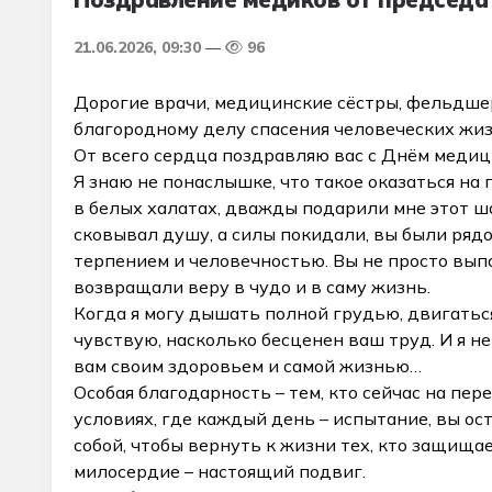
21.06.2026, 09:30
96
Дорогие врачи, медицинские сёстры, фельдшеры
благородному делу спасения человеческих жиз
От всего сердца поздравляю вас с Днём медиц
Я знаю не понаслышке, что такое оказаться на 
в белых халатах, дважды подарили мне этот ша
сковывал душу, а силы покидали, вы были рядо
терпением и человечностью. Вы не просто вып
возвращали веру в чудо и в саму жизнь.
Когда я могу дышать полной грудью, двигаться
чувствую, насколько бесценен ваш труд. И я не
вам своим здоровьем и самой жизнью…
Особая благодарность – тем, кто сейчас на пе
условиях, где каждый день – испытание, вы ост
собой, чтобы вернуть к жизни тех, кто защища
милосердие – настоящий подвиг.