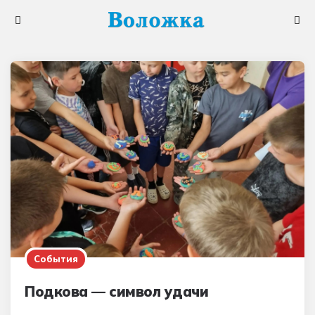
Меню
Поис
События
Подкова — символ удачи