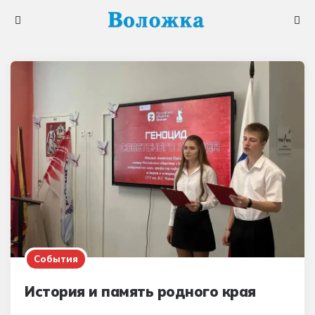
Меню
Поис
События
История и память родного края