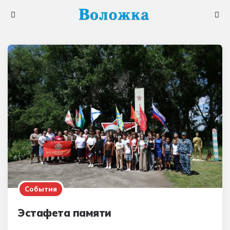
Меню
Поис
События
Эстафета памяти