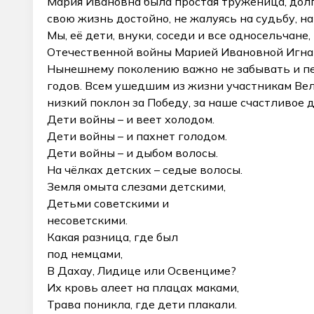
Мария Ивановна была простая труженица, долг
свою жизнь достойно, не жалуясь на судьбу, н
Мы, её дети, внуки, соседи и все односельчан
Отечественной войны Марией Ивановной Игна
Нынешнему поколению важно не забывать и пе
годов. Всем ушедшим из жизни участникам Ве
низкий поклон за Победу, за наше счастливое д
Дети войны – и веет холодом.
Дети войны – и пахнет голодом.
Дети войны – и дыбом волосы.
На чёлках детских – седые волосы.
Земля омыта слезами детскими,
Детьми советскими и
несоветскими.
Какая разница, где был
под немцами,
В Дахау, Лидице или Освенциме?
Их кровь алеет на плацах маками,
Трава поникла, где дети плакали.