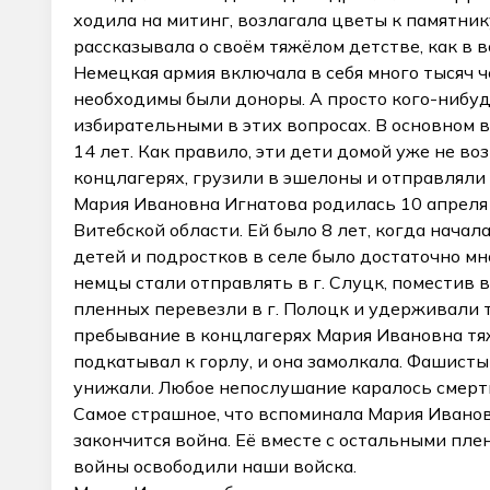
ходила на митинг, возлагала цветы к памятни
рассказывала о своём тяжёлом детстве, как в 
Немецкая армия включала в себя много тысяч ч
необходимы были доноры. А просто кого-нибуд
избирательными в этих вопросах. В основном в
14 лет. Как правило, эти дети домой уже не во
концлагерях, грузили в эшелоны и отправляли
Мария Ивановна Игнатова родилась 10 апреля 
Витебской области. Ей было 8 лет, когда начал
детей и подростков в селе было достаточно мн
немцы стали отправлять в г. Слуцк, поместив
пленных перевезли в г. Полоцк и удерживали 
пребывание в концлагерях Мария Ивановна тяж
подкатывал к горлу, и она замолкала. Фашисты
унижали. Любое непослушание каралось смерт
Самое страшное, что вспоминала Мария Ивановн
закончится война. Её вместе с остальными пле
войны освободили наши войска.