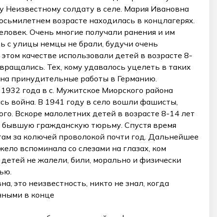
ку Неизвестному солдату в селе. Мария Ивановна
восьмилетнем возрасте находилась в концлагерях.
еловек. Очень многие получали ранения и им
ь с улицы немцы не брали, будучи очень
 этом качестве использовали детей в возрасте 8-
звращались. Тех, кому удавалось уцелеть в таких
 на принудительные работы в Германию.
1932 года в с. Мужитское Миорского района
ась война. В 1941 году в село вошли фашисты,
ого. Вскоре малолетних детей в возрасте 8-14 лет
 в бывшую гражданскую тюрьму. Спустя время
там за колючей проволокой почти год. Дальнейшее
ело вспоминала со слезами на глазах, ком
 детей не жалели, били, морально и физически
ью.
а, это неизвестность, никто не знал, когда
нными в конце