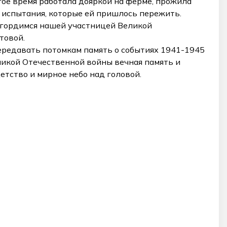
ое время работала дояркой на ферме, прожила
а испытания, которые ей пришлось пережить.
е, гордимся нашей участницей Великой
товой.
редавать потомкам память о событиях 1941-1945
ликой Отечественной войны вечная память и
етство и мирное небо над головой.